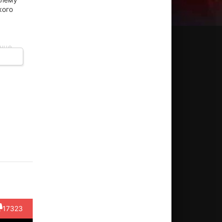
кого
онце
ного
олайн
Билли
Питер
Деми
Питер
арон
Кристал
Джейкобсон
Мур
МакРоб
ктёр
Актёр
Актёр
Актёр
Актёр
Doris)
(Larry /
(Goldberg)
(Helen)
(Damne
The Dev...)
Man)
17323