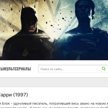
ЛЫ
МУЛЬТСЕРИАЛЫ
Гарри (1997)
 Блок - удачливый писатель, потративший весь аванс на новую 
 не может начать. К тому же, он должен решить очередную про