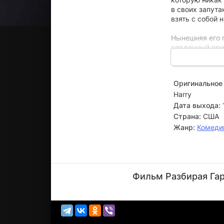
в своих запут
взять с собой 
Нынешняя его п
сердечный прис
концов Гарри 
сына.
Оригинальное 
Harry
Дата выхода:
Страна:
США
Жанр:
Комеди
Вуди
Аллен
Фильм Разбирая Гар
Режиссёр,
Актёр
(Harry
Block)