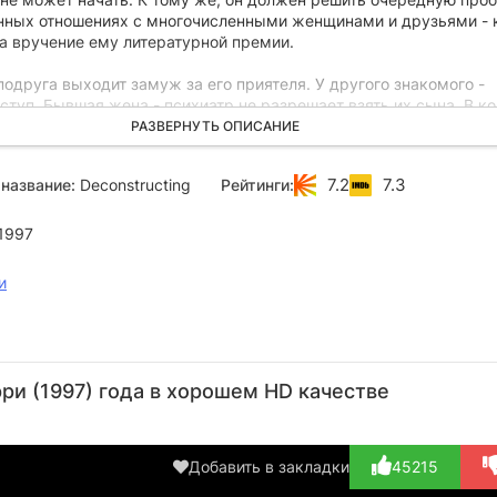
анных отношениях с многочисленными женщинами и друзьями - 
на вручение ему литературной премии.
одруга выходит замуж за его приятеля. У другого знакомого -
туп. Бывшая жена - психиатр не разрешает взять их сына. В к
приглашает проститутку, с помощью которой похищает собствен
РАЗВЕРНУТЬ ОПИСАНИЕ
7.2
7.3
название:
Deconstructing
Рейтинги:
1997
и
Стэнли
Боб
Пол
Робин
Кэр
Туччи
Балабан
Джаматти
Уильямс
А
ри (1997) года в хорошем HD качестве
Актёр
Актёр
Актёр
Актёр
А
(Paul
(Richard)
(Professor
(Mel)
(
Epstein)
Abbot...)
Добавить в закладки
45215