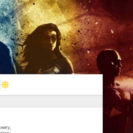
книгу,
блему