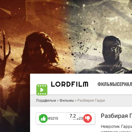
LORD
FILM
ФИЛЬМЫ
СЕРИА
Лордфильм
»
Фильмы
» Разбирая Гарри
Разбирая 
7.2
45215
17323
Невротик Гарри
которую никак