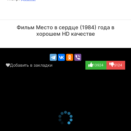
Дэнни Гловер
Джон Малкович
Актёр
Актёр
Фильм Место в сердце (1984) года в
(Moze)
(Mr. Will)
хорошем HD качестве
Добавить в закладки
13924
5124