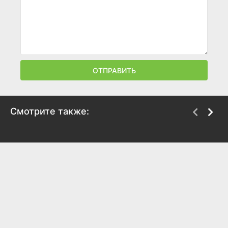
ОТПРАВИТЬ
Смотрите также:
Сильверадо
Надин
1985
1987
7
7.2
6.2
5.5