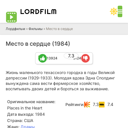
LORD
FILM
Лордфильм
»
Фильмы
» Место в сердце
Место в сердце (1984)
7.3
13924
5124
Жизнь маленького техасского городка в годы Великой
депрессии (1929-1933). Молодая вдова Эдна Сполдинг
вынуждена сама вести фермерское хозяйство,
воспитывать двоих детей и бороться за выживание.
Оригинальное название:
7.3
7.4
Рейтинги:
Places in the Heart
Дата выхода:
1984
Страна:
США
Жанр:
Драмы