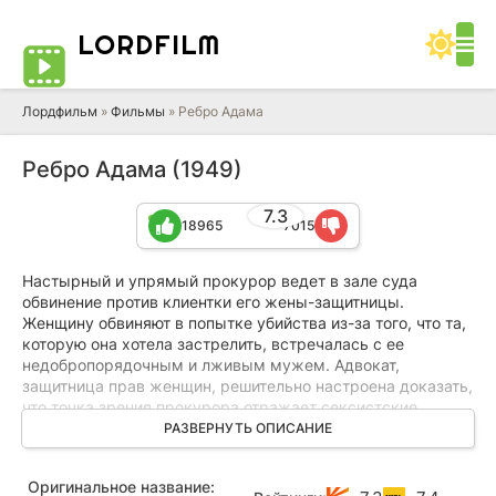
LORD
FILM
Лордфильм
»
Фильмы
» Ребро Адама
Ребро Адама (1949)
7.3
18965
7015
Настырный и упрямый прокурор ведет в зале суда
обвинение против клиентки его жены-защитницы.
Женщину обвиняют в попытке убийства из-за того, что та,
которую она хотела застрелить, встречалась с ее
недобропорядочным и лживым мужем. Адвокат,
защитница прав женщин, решительно настроена доказать,
что точка зрения прокурора отражает сексистские
двойные стандарты и что мужа обвиняемой за подобные
РАЗВЕРНУТЬ ОПИСАНИЕ
действия даже и не судили бы. Это возмущает
консервативного прокурора. В течение процесса брак
Оригинальное название:
блюстителей закона трещит по швам, а судебные