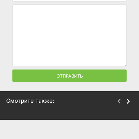
ОТПРАВИТЬ
Смотрите также:
Асфальтовые джунгли
Звезда родилась
1950
1954
7.3
7.8
6.9
7.5