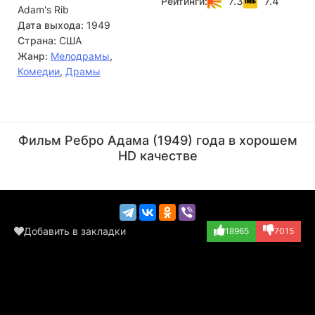
7.3
7.4
Рейтинги:
Adam's Rib
препирательства продолжаются и дома...
Дата выхода:
1949
Страна:
США
Жанр:
Мелодрамы
,
Комедии
,
Драмы
Берт Стивенс
Кеннер Дж. Кемп
Актёр
Актёр
Фильм Ребро Адама (1949) года в хорошем
(Courtroom Extra...)
(Man in Courtroo...)
HD качестве
Добавить в закладки
18965
7015