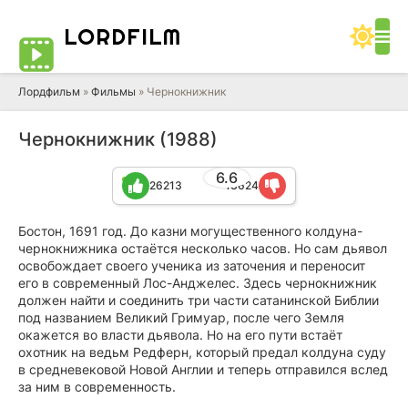
LORD
FILM
Лордфильм
»
Фильмы
» Чернокнижник
Чернокнижник (1988)
6.6
26213
13624
Бостон, 1691 год. До казни могущественного колдуна-
чернокнижника остаётся несколько часов. Но сам дьявол
освобождает своего ученика из заточения и переносит
его в современный Лос-Анджелес. Здесь чернокнижник
должен найти и соединить три части сатанинской Библии
под названием Великий Гримуар, после чего Земля
окажется во власти дьявола. Но на его пути встаёт
охотник на ведьм Редферн, который предал колдуна суду
в средневековой Новой Англии и теперь отправился вслед
за ним в современность.