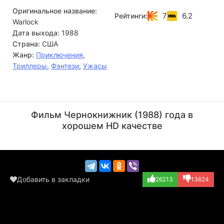
Оригинальное название:
7
6.2
Рейтинги:
Warlock
Дата выхода:
1988
Страна:
США
Жанр:
Приключения
,
Триллеры
,
Фэнтези
,
Ужасы
Роб Полсен
Ричард Э. Грант
Актёр
Актёр
Фильм Чернокнижник (1988) года в
(Gas Station Att...)
(Giles Redferne)
хорошем HD качестве
Добавить в закладки
26213
13624