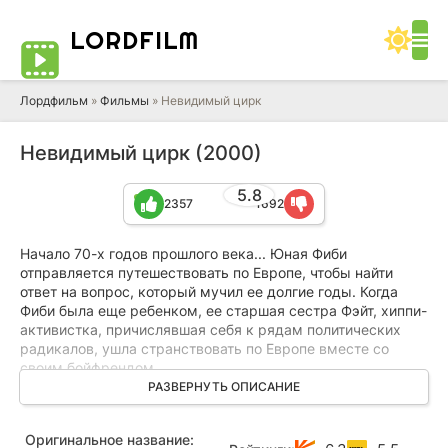
LORD
FILM
Лордфильм
»
Фильмы
» Невидимый цирк
Невидимый цирк (2000)
5.8
2357
1692
Начало 70-х годов прошлого века... Юная Фиби
отправляется путешествовать по Европе, чтобы найти
ответ на вопрос, который мучил ее долгие годы. Когда
Фиби была еще ребенком, ее старшая сестра Фэйт, хиппи-
активистка, причислявшая себя к рядам политических
радикалов, ушла странствовать по Европе вместе со
своим бойфрендом.
РАЗВЕРНУТЬ ОПИСАНИЕ
А год спустя из Португалии пришло известие о
самоубийстве Фэйт. Все это время Фиби не могла понять,
Оригинальное название:
что заставило всегда веселую и жизнерадостную Фэйт