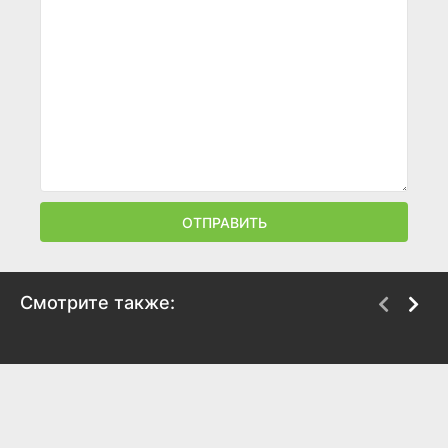
ОТПРАВИТЬ
Смотрите также:
Женские тайны
Французский поцелуй
2000
1995
6.8
6.4
7.6
6.6