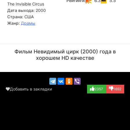
6.3
5.5
Рейтинги:
The Invisible Circus
наложить на себя руки. И теперь решила выяснить это,
пройдя путь своей сестры от начала до конца...
Дата выхода:
2000
Страна:
США
Жанр:
Драмы
Мориц Бляйбтрой
Кэмерон Диас
Актёр
Актёр
Фильм Невидимый цирк (2000) года в
(Eric)
(Faith)
хорошем HD качестве
Добавить в закладки
2357
1692