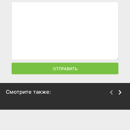
ОТПРАВИТЬ
Смотрите также:
Нью-йоркский
Проклятое дитя
потрошитель
1982
1982
5
4.9