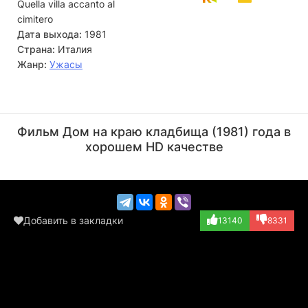
Quella villa accanto al
cimitero
Дата выхода:
1981
Страна:
Италия
Жанр:
Ужасы
Лучио Фульчи
Катриона МакКолл
Актёр, Режиссёр
Актёр
Фильм Дом на краю кладбища (1981) года в
(Professor Mulle...)
(Lucy Boyle (в т...)
хорошем HD качестве
Добавить в закладки
13140
8331