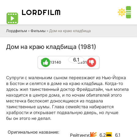
LORD
FILM
Лордфильм
»
Фильмы
» Дом на краю кладбища
Дом на краю кладбища (1981)
6.1
13140
8331
Супруги с маленьким сыном переезжают из Нью-Йорка
в Бостон и селятся в доме на краю кладбища. Когда-то
здесь жил таинственный доктор Фрейдштайн, чья могила
находится в центре дома, и по ночам обитателей этого
местечка беспокоят доносящиеся из подвала
таинственные шумы. Глава семейства набирается
храбрости и открывает подвальную дверь, но лучше
бы он этого не делал.
Оригинальное название:
6.2
6.1
Рейтинги: