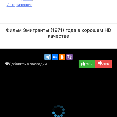
Исторические
Макс фон Сюдов
Лив Ульман
Актёр
Актёр
Фильм Эмигранты (1971) года в хорошем HD
(Karl Oskar)
(Kristina)
качестве
Добавить в закладки
6917
2160