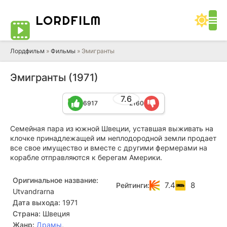
LORD
FILM
Лордфильм
»
Фильмы
» Эмигранты
Эмигранты (1971)
7.6
6917
2160
Семейная пара из южной Швеции, уставшая выживать на
клочке принадлежащей им неплодородной земли продает
все свое имущество и вместе с другими фермерами на
корабле отправляются к берегам Америки.
Оригинальное название:
7.4
8
Рейтинги:
Utvandrarna
Дата выхода:
1971
Страна:
Швеция
Жанр:
Драмы
,