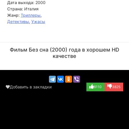
Дата выхода:
2000
Страна:
Италия
Жанр:
Триллеры
,
Детективы
,
Ужасы
Макс фон Сюдов
Дарио Ардженто
Актёр
Режиссёр
Фильм Без сна (2000) года в хорошем HD
(Moretti)
качестве
Добавить в закладки
6110
3825