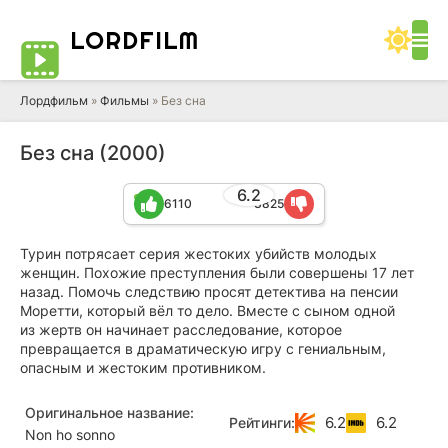
LORD
FILM
Лордфильм
»
Фильмы
» Без сна
Без сна (2000)
6.2
6110
3825
Турин потрясает серия жестоких убийств молодых
женщин. Похожие преступления были совершены 17 лет
назад. Помочь следствию просят детектива на пенсии
Моретти, который вёл то дело. Вместе с сыном одной
из жертв он начинает расследование, которое
превращается в драматическую игру с гениальным,
опасным и жестоким противником.
Оригинальное название:
6.2
6.2
Рейтинги:
Non ho sonno