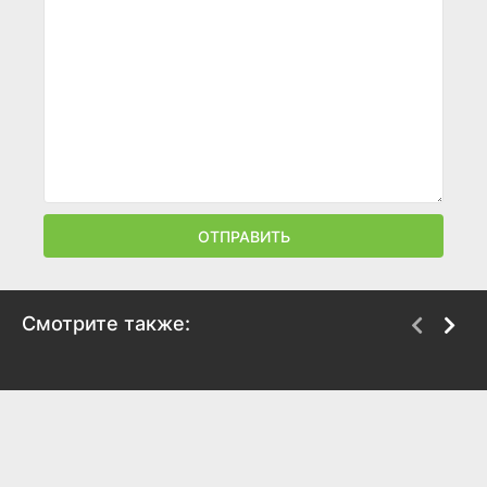
ОТПРАВИТЬ
Смотрите также:
Мать слёз
Игрок
2007
2003
5.1
5
5.8
4.9