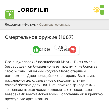
LORD
FILM
Лордфильм
»
Фильмы
» Смертельное оружие
Смертельное оружие (1987)
7.8
311259
88303
Лос-анджелесский полицейский Мартин Риггз смел и
безрассуден, он буквально лезет под пули, не боясь за
свою жизнь. Семьянин Роджер Мёрто старше и
осторожнее. Двое полицейских, ветераны Вьетнама,
расследуют дело, связанное с подозрительным
самоубийством девушки. Нить поисков приводит их к
торговцам наркотиками, которые также оказываются
ветеранами вьетнамской войны, сплоченными в крепкую
преступную организацию.