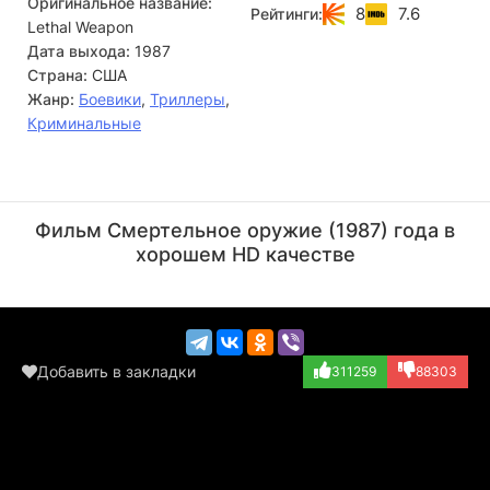
Оригинальное название:
8
7.6
Рейтинги:
Lethal Weapon
Дата выхода:
1987
Страна:
США
Жанр:
Боевики
,
Триллеры
,
Криминальные
Боб Харкс
Дэнни Гловер
Актёр
Актёр
Фильм Смертельное оружие (1987) года в
(Priest, в титра...)
(Roger Murtaugh)
хорошем HD качестве
Добавить в закладки
311259
88303