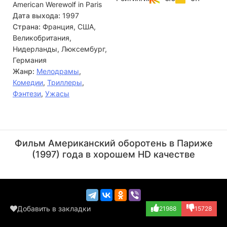
American Werewolf in Paris
Дата выхода:
1997
Страна:
Франция, США,
Великобритания,
Нидерланды, Люксембург,
Германия
Жанр:
Мелодрамы
,
Комедии
,
Триллеры
,
Фэнтези
,
Ужасы
Тьерри Лермитт
Жюли Дельпи
Актёр
Актёр
Фильм Американский оборотень в Париже
(Dr. Thierry Pig...)
(Serafine Pigot)
(1997) года в хорошем HD качестве
Добавить в закладки
21988
15728