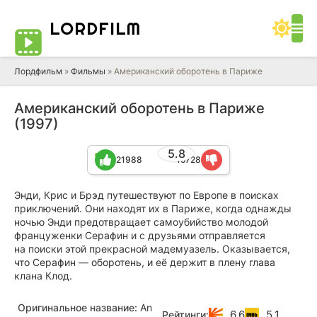
LORD
FILM
Лордфильм
»
Фильмы
» Американский оборотень в Париже
Американский оборотень в Париже
(1997)
5.8
21988
15728
Энди, Крис и Брэд путешествуют по Европе в поисках
приключений. Они находят их в Париже, когда однажды
ночью Энди предотвращает самоубийство молодой
француженки Серафин и с друзьями отправляется
на поиски этой прекрасной мадемуазель. Оказывается,
что Серафин — оборотень, и её держит в плену глава
клана Клод.
Оригинальное название:
An
6.6
5.1
Рейтинги: