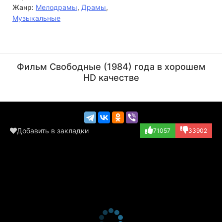
Жанр:
Мелодрамы
,
Драмы
,
Музыкальные
Кевин Бейкон
Джон Литгоу
Актёр
Актёр
Фильм Свободные (1984) года в хорошем
(Ren McCormack)
(Rev. Shaw Moore)
HD качестве
Добавить в закладки
71057
33902