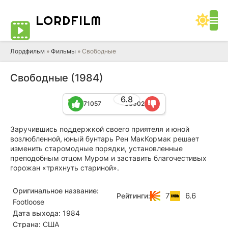
LORD
FILM
Лордфильм
»
Фильмы
» Свободные
Свободные (1984)
6.8
71057
33902
Заручившись поддержкой своего приятеля и юной
возлюбленной, юный бунтарь Рен МакКормак решает
изменить старомодные порядки, установленные
преподобным отцом Муром и заставить благочестивых
горожан «тряхнуть стариной».
Оригинальное название:
7
6.6
Рейтинги:
Footloose
Дата выхода:
1984
Страна:
США