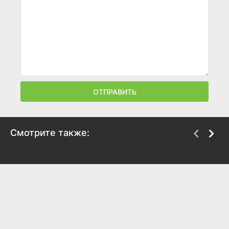
ОТПРАВИТЬ
Смотрите также:
Тихая ночь,
Влюбленные
смертельная ночь
1984
1984
7.6
6.5
5.8
5.8