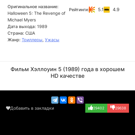
Оригинальное название:
5.1
4.9
Рейтинги:
Halloween 5: The Revenge of
Michael Myers
Дата выхода:
1989
Страна:
США
Жанр:
Триллеры
,
Ужасы
Дональд Плезенс
Трой Эванс
Актёр
Актёр
Фильм Хэллоуин 5 (1989) года в хорошем
(Loomis)
(Deputy Charlie)
HD качестве
Добавить в закладки
29402
29638