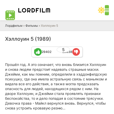
LORD
FILM
Лордфильм
»
Фильмы
» Хэллоуин 5
Хэллоуин 5 (1989)
5
29402
29638
Прошёл год. А это означает, что вновь близится Хэллоуин
и снова людям предстоит надевать страшные маски.
Джейми, как мы помним, определили в хэддонфилдскую
психушку, где она имела астральную связь с маньяком и
видела все его действия, а также могла предсказать
опасность для людей, находящихся рядом с ним. На
дворе Хэллоуин, и Джейми стала проявлять признаки
беспокойства, то и дело попадая в состояние трясучки.
Девочка права - Майкл вернулся вновь. Вернулся, чтобы
снова устроить кровавую резню...