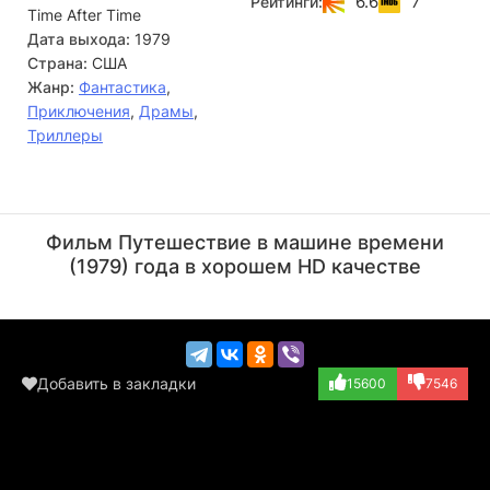
6.6
7
Рейтинги:
Time After Time
Дата выхода:
1979
Страна:
США
Жанр:
Фантастика
,
Приключения
,
Драмы
,
Триллеры
Малкольм Макдауэлл
Дэвид Уорнер
Актёр
Актёр
Фильм Путешествие в машине времени
(H.G. Wells)
(Dr. John Leslie...)
(1979) года в хорошем HD качестве
Добавить в закладки
15600
7546