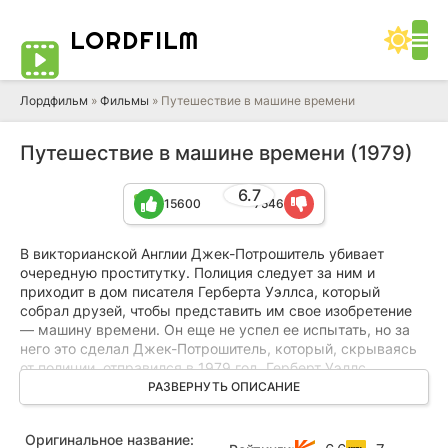
LORD
FILM
Лордфильм
»
Фильмы
» Путешествие в машине времени
Путешествие в машине времени (1979)
6.7
15600
7546
В викторианской Англии Джек-Потрошитель убивает
очередную проститутку. Полиция следует за ним и
приходит в дом писателя Герберта Уэллса, который
собрал друзей, чтобы представить им свое изобретение
— машину времени. Он еще не успел ее испытать, но за
него это сделал Джек-Потрошитель, который, скрываясь
от полиции, отправился в 1979 год. Герберт Уэллс,
убежденный, что в будущем наступит утопия, не будет
РАЗВЕРНУТЬ ОПИСАНИЕ
войн и преступности, решает отправиться вслед за ним,
ибо этот кровавый маньяк может посеять хаос в Утопии...
Оригинальное название: