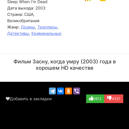
Sleep When I'm Dead
Дата выхода:
2003
Страна:
США,
Великобритания
Жанр:
Драмы
,
Триллеры
,
Детективы
,
Криминальные
Малкольм Макдауэлл
Шарлотта Рэмплинг
Актёр
Актёр
Фильм Засну, когда умру (2003) года в
(Boad)
(Helen)
хорошем HD качестве
Добавить в закладки
5812
4331