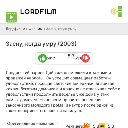
LORD
FILM
Лордфильм
»
Фильмы
» Засну, когда умру
Засну, когда умру (2003)
5.7
5812
4331
Лондонский парень Дэйв живет мелкими кражами и
продажей наркоты. Он успешно совмещает работу и
удовольствие, посещая светские вечеринки, впаривая
кокаин богатым дамочкам и конечно не отказывая себе в
удовольствии продолжить веселье уже дома у этих
самых дамочек. Но не всем нравится поведение
заносчивого молодого Грэма, и наутро после одной из
таких вечеринок его ловят и насилуют.
Оригинальное название:
I'll
5.8
5.8
Рейтинги: