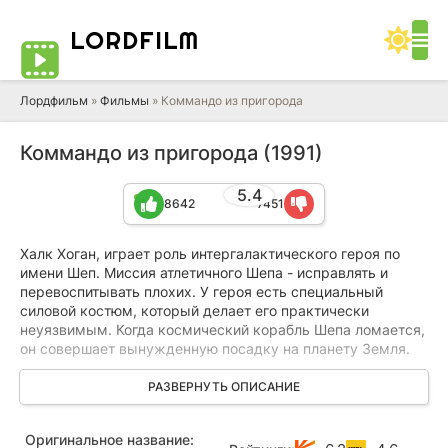
LORD
FILM
Лордфильм
»
Фильмы
» Коммандо из пригорода
Коммандо из пригорода (1991)
5.4
8642
7451
Халк Хоган, играет роль интергалактического героя по
имени Шеп. Миссия атлетичного Шепа - исправлять и
перевоспитывать плохих. У героя есть специальный
силовой костюм, который делает его практически
неуязвимым. Когда космический корабль Шепа ломается,
он совершает вынужденную посадку на планету Земля.
Астронавт поселяется в пригороде, у семьи Уилкокс. Шеп
РАЗВЕРНУТЬ ОПИСАНИЕ
отставляет силовой костюм дома, чтобы не привлекать
внимания людей, и отправляется гулять по окрестностям,
Оригинальное название:
где он сразу обнаруживает несколько «плохишей». Это