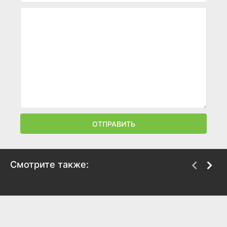
ОТПРАВИТЬ
Смотрите также:
Черепашки-ниндзя 2:
Базз Лайтер из
Тайна изумрудного
звездной команды:
зелья
Приключения
начинаются
1991