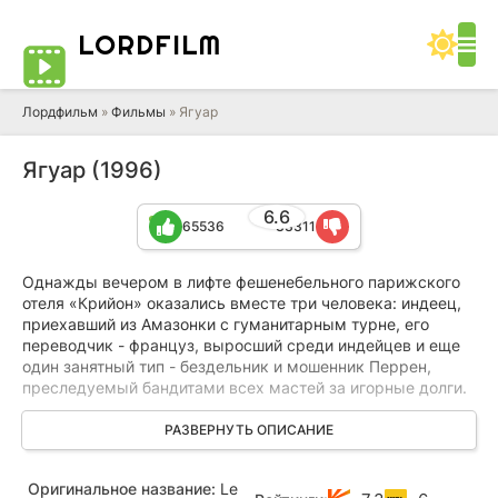
LORD
FILM
Лордфильм
»
Фильмы
» Ягуар
Ягуар (1996)
6.6
65536
33311
Однажды вечером в лифте фешенебельного парижского
отеля «Крийон» оказались вместе три человека: индеец,
приехавший из Амазонки с гуманитарным турне, его
переводчик - француз, выросший среди индейцев и еще
один занятный тип - бездельник и мошенник Перрен,
преследуемый бандитами всех мастей за игорные долги.
Почему-то взгляд индейца Вану падает именно на него, и
РАЗВЕРНУТЬ ОПИСАНИЕ
Перрен оказывается «избранным»... Спасаясь от
преследователей, он вместе с Кампаной отправляется в
Оригинальное название:
Le
леса Амазонки искать душу Вану, и с ним начинают