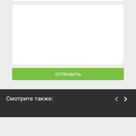
ОТПРАВИТЬ
Смотрите также:
Невезучие
Ужин с придурком
2003
1998
7.8
7.1
7.4
7.6