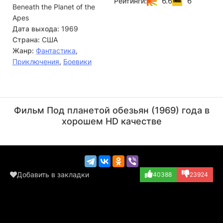
6.6
6
Рейтинги:
Beneath the Planet of the
поддерживать отношения…
Apes
Дата выхода:
1969
Страна:
США
Жанр:
Фантастика
,
Приключения
,
Боевики
Родди Макдауэлл
Пол Фрис
Актёр
Актёр
Фильм Под планетой обезьян (1969) года в
(Cornelius, хрон...)
(Ending Voiceove...)
хорошем HD качестве
Добавить в закладки
40388
23924