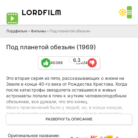
LORD
FILM
Лордфильм
»
Фильмы
» Под планетой обезьян
Под планетой обезьян (1969)
6.3
40388
23924
Это вторая серия из пяти, рассказывающих о жизни на
Земле в конце 40-го века от Рождества Христова. Когда
после катастрофы звездолета оставшиеся в живых
астронавты попали в плен к жутким человекоподобным
обезьянам, все думали, что это конец.
Много приключений было у людей, но, в конце концов,
самый лучший и удачливый из них – Брент, вынужден
отправиться на поиски своих соплеменников. Он знает,
РАЗВЕРНУТЬ ОПИСАНИЕ
что маленькие группки изменившихся после атомного
взрыва людей скрываются в совершенно секретном
Оригинальное название:
подземном городе и совершенно не желают ни с кем