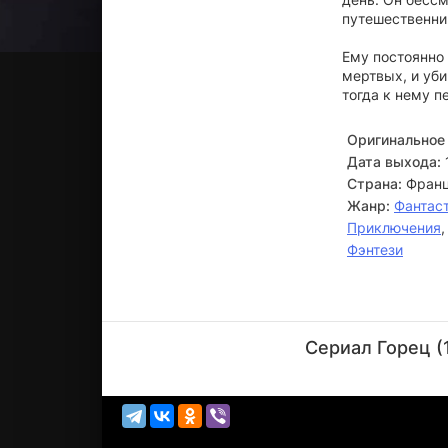
путешественни
Ему постоянно
мертвых, и уби
тогда к нему п
Оригинальное 
Дата выхода:
Страна:
Франц
Жанр:
Фантас
Приключения
Фэнтези
Гэрри
Чак
Сериал Горец (
Актёр
(Lemoyne)