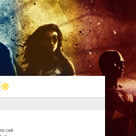
по сей
, и