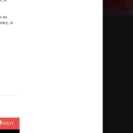
и из
ому, и
иро
Майкл
Стив
Майкл
Стивен
агава
Копса
Бачич
Добсон
Макхэтт
ктёр
Актёр
Актёр
Актёр
Актёр
Akira
(Tommy)
(Luke)
(Cop)
(Michael
shida)
Kent)
10517