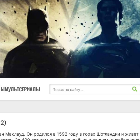
ЛЫ
МУЛЬТСЕРИАЛЫ
2)
ан Маклауд. Он родился в 1592 году в горах Шотландии и живет 
ертен. За 400 лет кем он только ни был: и воином, и любовником