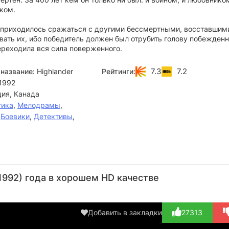
ком.
 приходилось сражаться с другими бессмертными, восставшим
вать их, ибо победитель должен был отрубить голову побежденн
ереходила вся сила поверженного.
7.3
7.2
название:
Highlander
Рейтинги:
1992
ия, Канада
тика
,
Мелодрамы
,
,
Боевики
,
Детективы
,
Рон
Локлин
Джей
Скотт
Х
Перлман
Манро
Бразо
Макнил
Кан
1992) года в хорошем HD качестве
Актёр
Актёр
Актёр
Актёр
А
(The
(Tim
(Commissioner
(Dennis)
(
Messenger)
Ramsey)
Co...)
Yo
Добавить в закладки
27313