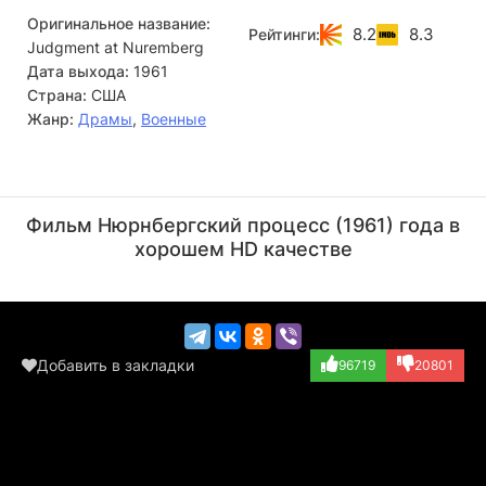
Оригинальное название:
8.2
8.3
Рейтинги:
Judgment at Nuremberg
Дата выхода:
1961
Страна:
США
Жанр:
Драмы
,
Военные
Бесс Флауэрс
Сэм Харрис
Актёр
Актёр
Фильм Нюрнбергский процесс (1961) года в
(Concert Attende...)
(Courtroom Spect...)
хорошем HD качестве
Добавить в закладки
96719
20801