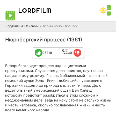
LORD
FILM
Лордфильм
»
Фильмы
» Нюрнбергский процесс
Нюрнбергский процесс (1961)
8.2
96719
20801
В Нюрнберге идет процесс над нацистскими
преступниками. Слушаются дела юристов, служивших
нацистскому режиму. Главный обвиняемый - известный
немецкий судья Эрнст Янинг, добившийся уважения в
Германии задолго до прихода к власти Гитлера. Дело
ведет опытный американский судья Ден Хэйвуд,
которому предстоит разобраться в этом сложном и
неоднозначном деле, ведь на кону стоит не столько жизнь
и честь человека, сколько послевоенная жизнь и честь
всего немецкого народа.