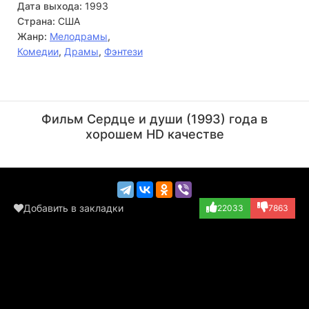
Дата выхода:
1993
Страна:
США
Жанр:
Мелодрамы
,
Комедии
,
Драмы
,
Фэнтези
Том Сайзмор
Дэвид Пэймер
Актёр
Актёр
Фильм Сердце и души (1993) года в
(Milo Peck)
(Hal the Bus Dri...)
хорошем HD качестве
Добавить в закладки
22033
7863