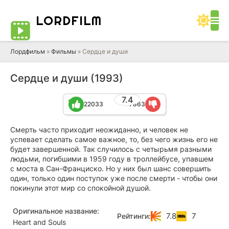
LORD
FILM
Лордфильм
»
Фильмы
» Сердце и души
Сердце и души (1993)
7.4
22033
7863
Смерть часто приходит неожиданно, и человек не
успевает сделать самое важное, то, без чего жизнь его не
будет завершенной. Так случилось с четырьмя разными
людьми, погибшими в 1959 году в троллейбусе, упавшем
с моста в Сан-Франциско. Но у них был шанс совершить
один, только один поступок уже после смерти - чтобы они
покинули этот мир со спокойной душой.
Оригинальное название:
7.8
7
Рейтинги:
Heart and Souls