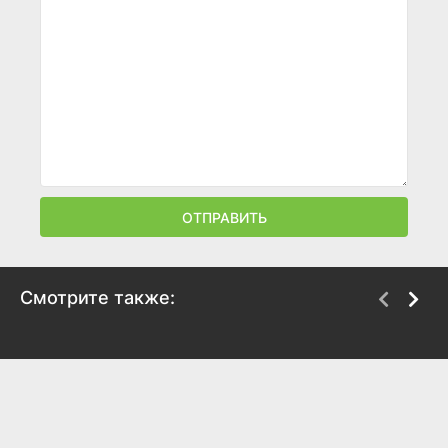
ОТПРАВИТЬ
Смотрите также:
Лоскутное одеяло
Бетховен
1995
1991
7.1
6.3
7.3
5.8