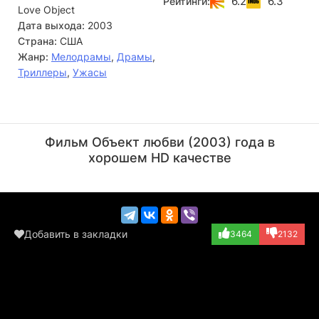
6.2
6.3
Рейтинги:
Love Object
становится настоящим тираном, стремясь превратить
живого человека в резиновую сексуальную игрушку. Секс
Дата выхода:
2003
делает из него маньяка…
Страна:
США
Жанр:
Мелодрамы
,
Драмы
,
Триллеры
,
Ужасы
Удо Кир
Джон Кассини
Актёр
Актёр
Фильм Объект любви (2003) года в
(Radley)
(Jason)
хорошем HD качестве
Добавить в закладки
3464
2132