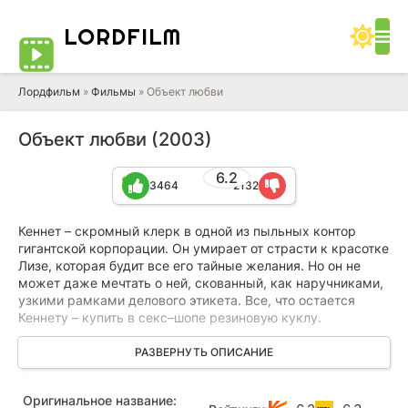
LORD
FILM
Лордфильм
»
Фильмы
» Объект любви
Объект любви (2003)
6.2
3464
2132
Кеннет – скромный клерк в одной из пыльных контор
гигантской корпорации. Он умирает от страсти к красотке
Лизе, которая будит все его тайные желания. Но он не
может даже мечтать о ней, скованный, как наручниками,
узкими рамками делового этикета. Все, что остается
Кеннету – купить в секс–шопе резиновую куклу.
Ники – вылитая Лиза, но позволит все и готова к самым
РАЗВЕРНУТЬ ОПИСАНИЕ
безумным сексуальным фантазиям Кеннета. Но вот
случилось чудо, и Лиза отвечает взаимностью Кеннету.
Оригинальное название:
Однако его раздражают «капризы» живой красотки. Он