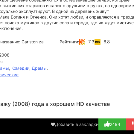
х выживших стариков и калек с оружием в руках, но одноврем
ксуально эксплуатируют. В одной из деревень живут
ала Богиня и Огненка. Они хотят любви, и оправляются в трех
я поиска мужиков в другие села и города, где их ждут мистич
иключения.
7.3
6.8
название:
Carlston za
Рейтинги:
2008
я
рамы
,
Комедии
,
Драмы
,
рические
Милош
Драголюб
Даница
Ненад
Н
Влалукин
Войнов
Максимович
Ездич
Ша
ажу (2008) года в хорошем HD качестве
Актёр
Актёр
Актёр
Актёр
А
(Mladozenja)
(Starcic)
(Zagorka)
(Dragoljub
(M
«Cove...)
Добавить в закладки
2494