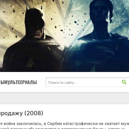
ЛЫ
МУЛЬТСЕРИАЛЫ
продажу (2008)
я война закончилась, в Сербии катастрофически не хватает му
дой деревне объединяются в остервеневшие банды, которые