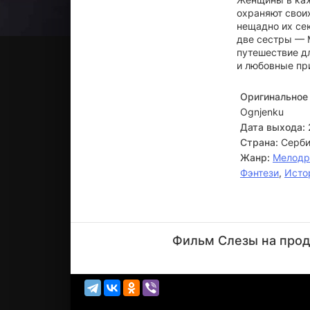
охраняют свои
нещадно их се
две сестры — М
путешествие дл
и любовные пр
Оригинальное 
Ognjenku
Дата выхода:
Страна:
Серби
Жанр:
Мелод
Фэнтези
,
Исто
Стефан
Капичич
Фильм Слезы на прод
Актёр
(Arsa «Kralj
car...)