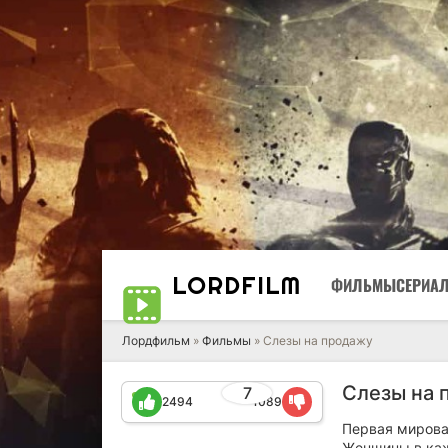
LORD
FILM
ФИЛЬМЫ
СЕРИА
Лордфильм
»
Фильмы
» Слезы на продажу
Слезы на 
7
2494
1089
Первая мирова
Женщины в каж