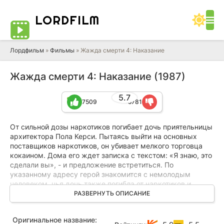
LORD
FILM
Лордфильм
»
Фильмы
» Жажда смерти 4: Наказание
Жажда смерти 4: Наказание (1987)
5.7
7509
5781
От сильной дозы наркотиков погибает дочь приятельницы
архитектора Пола Керси. Пытаясь выйти на основных
поставщиков наркотиков, он убивает мелкого торговца
кокаином. Дома его ждет записка с текстом: «Я знаю, это
сделали вы», - и предложение встретиться. По
указанному адресу герой знакомится с немолодым
человеком, чья дочь также погибла от наркотиков и
который тоже мечтает отомстить мафии.
РАЗВЕРНУТЬ ОПИСАНИЕ
Он снабжает Пола информацией и оружием. После
Оригинальное название:
уничтожения двух банд торговцев наркотиками Пол вдруг