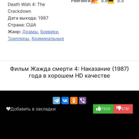
5.9
5.5
Рейтинги:
Death Wish 4: The
узнает, что его «благодетель», - убитый горем вдовец и
отец, - на самом деле крупнейший воротила в
Crackdown
наркомафии, руками Керси расправившийся со своими
Дата выхода:
1987
конкурентами...
Страна:
США
Жанр:
Драмы
,
Боевики
,
Триллеры
,
Криминальные
Дэнни Трехо
Тим Расс
Актёр
Актёр
Фильм Жажда смерти 4: Наказание (1987)
(Art Sanella)
(Jesse)
года в хорошем HD качестве
Добавить в закладки
7509
5781