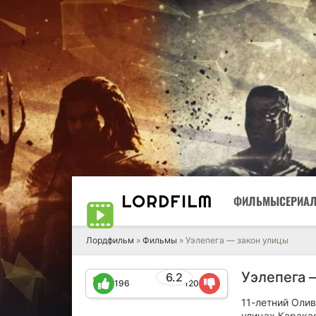
LORD
FILM
ФИЛЬМЫ
СЕРИА
Лордфильм
»
Фильмы
» Уэлепега — закон улицы
Уэлепега 
6.2
196
120
11-летний Олив
улицах Карака