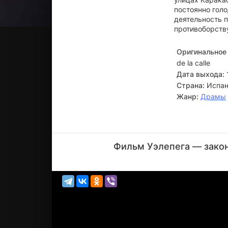
постоянно голо
деятельность п
противоборств
Оригинальное 
de la calle
Дата выхода:
Страна:
Испан
Жанр:
Драмы
Луис
Хаспе
Фильм Уэлепега — закон
Актёр
(Triquitraqui)