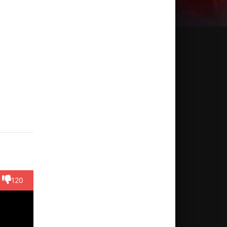
ольфо
Педро
Дженни
Гладиушка
Лаура
убас
Ландер
Ногера
Акоста
Муньос
ктёр
Актёр
Актёр
Актёр
Актёр
ésar)
(Saúl)
(Chino's
(Beatricita)
mother)
120