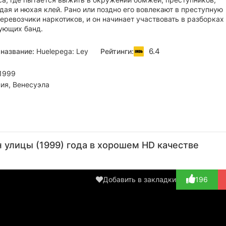
дая и нюхая клей. Рано или поздно его вовлекают в преступную
еревозчики наркотиков, и он начинает участвовать в разборках
ующих банд.
6.4
название:
Huelepega: Ley
Рейтинги:
1999
ия, Венесуэла
Джоэль
Мари-
Лауреано
Элаиса
Ад
Новоа
Элена
Оливарес
Хиль
К
 улицы (1999) года в хорошем HD качестве
Перейра
Актёр
Актёр
Актёр
А
(Niño en
Актёр
(Pelao)
(Angie)
(C
Barrio)
(Trabajadora
Добавить в закладки
196
Soc...)