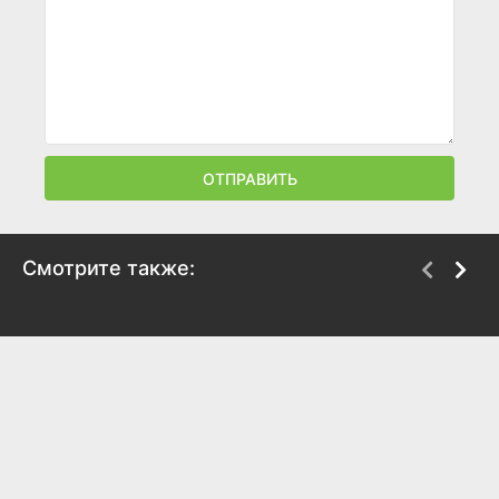
ОТПРАВИТЬ
Смотрите также:
Король Нью-Йорка
Утешение чужаков
1989
1990
6.7
6.9
6.5
6.3