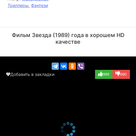
Триллеры
,
Фэнтези
Чарльз Дёрнинг
Дженнифер Коннелли
Актёр
Актёр
Фильм Звезда (1989) года в хорошем HD
(Zio Joshua)
(Claire Hamilton...)
качестве
Добавить в закладки
999
680