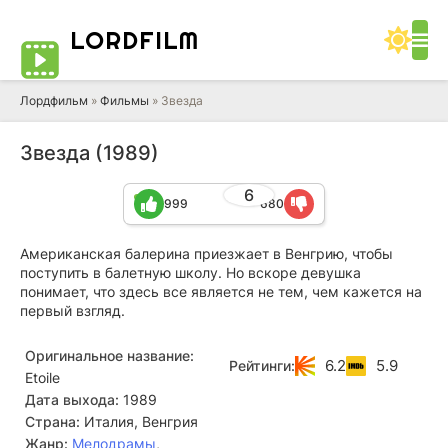
LORD
FILM
Лордфильм
»
Фильмы
» Звезда
Звезда (1989)
6
999
680
Американская балерина приезжает в Венгрию, чтобы
поступить в балетную школу. Но вскоре девушка
понимает, что здесь все является не тем, чем кажется на
первый взгляд.
Оригинальное название:
6.2
5.9
Рейтинги:
Etoile
Дата выхода:
1989
Страна:
Италия, Венгрия
Жанр:
Мелодрамы
,