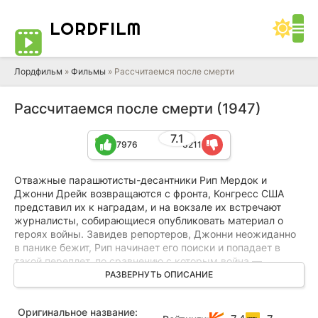
LORD
FILM
Лордфильм
»
Фильмы
» Рассчитаемся после смерти
Рассчитаемся после смерти (1947)
7.1
7976
3211
Отважные парашютисты-десантники Рип Мердок и
Джонни Дрейк возвращаются с фронта, Конгресс США
представил их к наградам, и на вокзале их встречают
журналисты, собирающиеся опубликовать материал о
героях войны. Завидев репортеров, Джонни неожиданно
в панике бежит, Рип начинает его поиски и попадает в
такой переплет, по сравнению с которым война —
прогулка.
РАЗВЕРНУТЬ ОПИСАНИЕ
Следы друга приводят Рипа в маленький городок Галф
Оригинальное название:
Сити, откуда Джонни бежал 2 года назад после обвинения