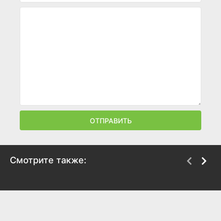
ОТПРАВИТЬ
Смотрите также:
Гильда
Леди из Шанхая
1946
1947
7.5
7.6
7.5
7.5