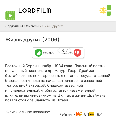
LORD
FILM
Лордфильм
»
Фильмы
» Жизнь других
Жизнь других (2006)
8.2
569590
121660
Восточный Берлин, ноябрь 1984 года. Лояльный партии
популярный писатель и драматург Георг Драйман
был абсолютно неинтересен для органов государственной
безопасности, пока не начал встречаться с известной
театральной актрисой. Слишком известной
и привлекательной, чтобы остаться незамеченной
влиятельным чиновником из ЦК. Так в жизни Драймана
появляются специалисты из Штази.
Оригинальное название:
8.1
8.4
Рейтинги: