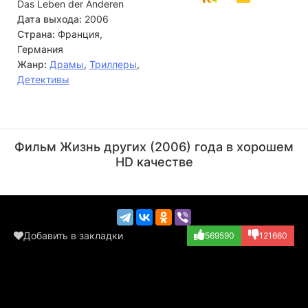
Das Leben der Anderen
Дата выхода:
2006
Страна:
Франция,
Германия
Жанр:
Драмы
,
Триллеры
,
Детективы
Мартин Брамбах
Ульрих Тукур
Актёр
Актёр
Фильм Жизнь других (2006) года в хорошем
(Einsatzleiter M...)
(Oberstleutnant...)
HD качестве
Добавить в закладки
569590
121660