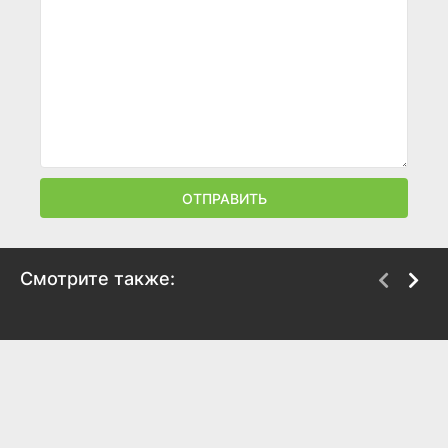
ОТПРАВИТЬ
Смотрите также:
Зорро
Неукротимый
1957
1955
8.2
8.2
6.1