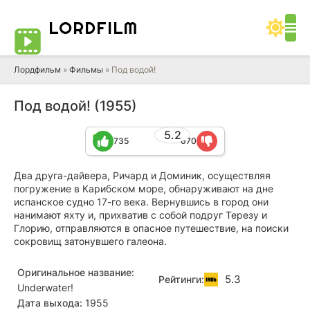
LORD
FILM
Лордфильм
»
Фильмы
» Под водой!
Под водой! (1955)
5.2
735
670
Два друга-дайвера, Ричард и Доминик, осуществляя
погружение в Карибском море, обнаруживают на дне
испанское судно 17-го века. Вернувшись в город они
нанимают яхту и, прихватив с собой подруг Терезу и
Глорию, отправляются в опасное путешествие, на поиски
сокровищ затонувшего галеона.
Оригинальное название:
5.3
Рейтинги:
Underwater!
Дата выхода:
1955