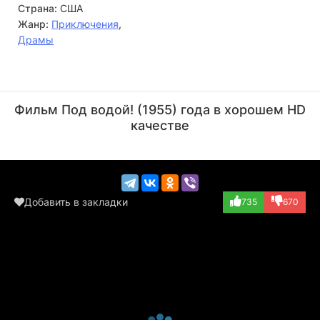
Страна:
США
Жанр:
Приключения
,
Драмы
Макс Вагнер
Джон Стёрджес
Актёр
Режиссёр
Фильм Под водой! (1955) года в хорошем HD
(Waiter, в титра...)
качестве
Добавить в закладки
735
670