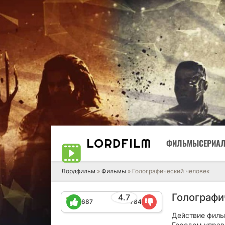
LORD
FILM
ФИЛЬМЫ
СЕРИА
Лордфильм
»
Фильмы
» Голографический человек
Голографи
4.7
687
784
Действие филь
Городом управ