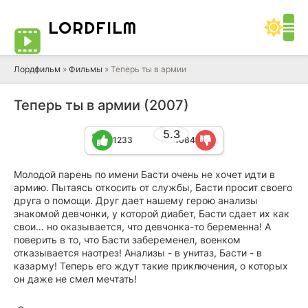
LORD
FILM
Лордфильм
»
Фильмы
» Теперь ты в армии
Теперь ты в армии (2007)
5.3
1233
1084
Молодой парень по имени Басти очень не хочет идти в
армию. Пытаясь откосить от службы, Басти просит своего
друга о помощи. Друг дает нашему герою анализы
знакомой девчонки, у которой диабет, Басти сдает их как
свои… но оказывается, что девчонка-то беременна! А
поверить в то, что Басти забеременел, военком
отказывается наотрез! Анализы - в унитаз, Басти - в
казарму! Теперь его ждут такие приключения, о которых
он даже не смел мечтать!