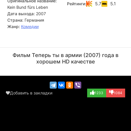
Оригинальное название:
5.7
5.1
Рейтинги:
Kein Bund fürs Leben
Дата выхода:
2007
Страна:
Германия
Жанр:
Комедии
Аксель Штайн
Карстен Нёргор
Актёр
Актёр
Фильм Теперь ты в армии (2007) года в
(Ufo)
(Gregory Ridgele...)
хорошем HD качестве
Добавить в закладки
1233
1084