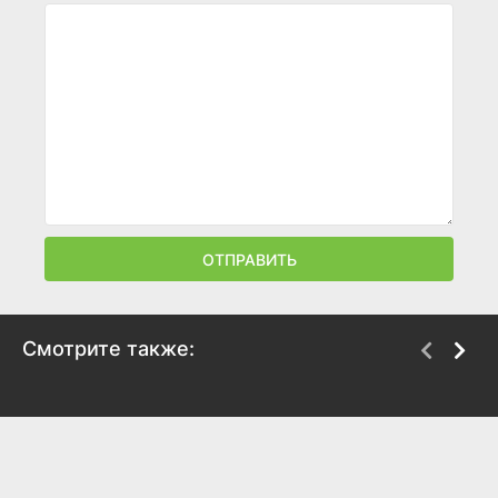
ОТПРАВИТЬ
Смотрите также:
Ограбление с
29... и все еще
ограничениями
девственница
2019
2007