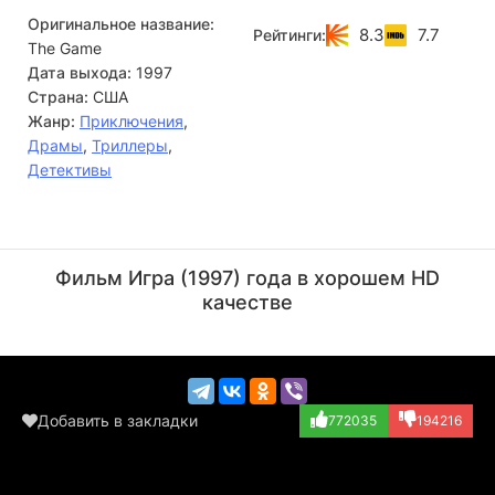
Оригинальное название:
8.3
7.7
Рейтинги:
The Game
Дата выхода:
1997
Страна:
США
Жанр:
Приключения
,
Драмы
,
Триллеры
,
Детективы
Шон Пенн
Майкл Дуглас
Актёр
Актёр
Фильм Игра (1997) года в хорошем HD
(Conrad)
(Nicholas Van Or...)
качестве
Добавить в закладки
772035
194216