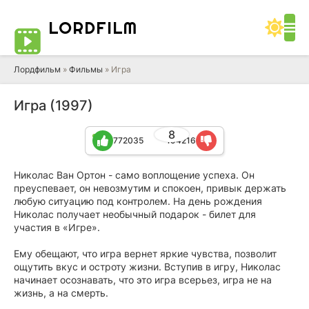
LORD
FILM
Лордфильм
»
Фильмы
» Игра
Игра (1997)
8
772035
194216
Николас Ван Ортон - само воплощение успеха. Он
преуспевает, он невозмутим и спокоен, привык держать
любую ситуацию под контролем. На день рождения
Николас получает необычный подарок - билет для
участия в «Игре».
Ему обещают, что игра вернет яркие чувства, позволит
ощутить вкус и остроту жизни. Вступив в игру, Николас
начинает осознавать, что это игра всерьез, игра не на
жизнь, а на смерть.