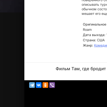
описывать тур
обычном состоя
мешает его ещ
Оригинальное 
Roam
Дата выхода:
Страна:
США
Жанр:
Комеди
Рене
Обержонуа
Фильм Там, где бродит
Актёр
(Harris (в
титра...)