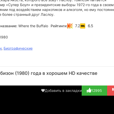
нир «Супер Боул» и президентские выборы 1972-го года в своем
нии под воздействием наркотиков и алкоголя, но ему постоянн
е более странный друг Ласлоу.
7.2
6.5
название:
Where the Buffalo
Рейтинги:
1980
и
,
Биографические
Билл
Рэйвен
Брайан
Р.Г.
Пи
Мюррей
Грей
Каммингс
Армстронг
Б
 бизон (1980) года в хорошем HD качестве
Игл
Актёр
Актёр
Актёр
А
(Hunter S.
Актёр
(Richard
(Judge
(L
Thomp...)
(Minor
Nixon,...)
Simpson)
Добавить в закладки
12995
Role, в т...)