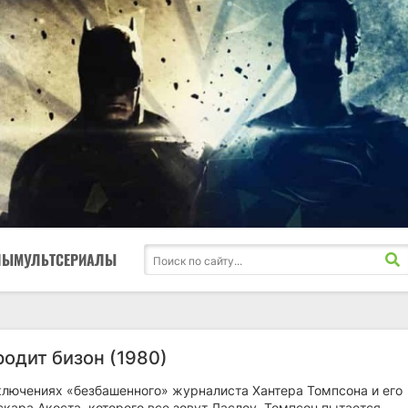
ЛЫ
МУЛЬТСЕРИАЛЫ
родит бизон (1980)
ключениях «безбашенного» журналиста Хантера Томпсона и его
кара Акоста, которого все зовут Ласлоу. Томпсон пытается