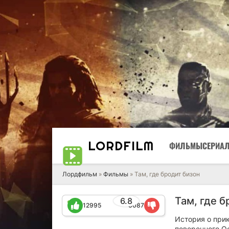
LORD
FILM
ФИЛЬМЫ
СЕРИА
Лордфильм
»
Фильмы
» Там, где бродит бизон
Там, где б
6.8
12995
6087
История о при
поверенного Ос