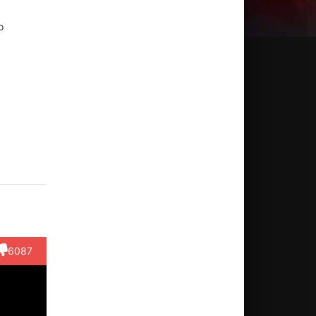
о
тер
Крэйг Т.
Сонни
Пол
Линден
ойл
Нельсон
Карл
Вилсон
Чайлз
Дэвис
ктёр
Актёр
Актёр
Актёр
azlo)
(Cop on
Актёр
(Page)
(Reporter
Stand)
(Stepanian
#2)
6087
(в ти...)