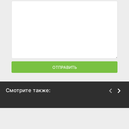
ОТПРАВИТЬ
Смотрите также:
Судная ночь
Проповедник
2018
2016
6.3
6.6
7.5
7.9