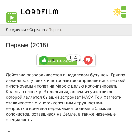
LORD
FILM
Лордфильм
»
Сериалы
» Первые
Первые (2018)
6.4
6985
4015
1 сезон 1-8 серия
Действие разворачивается в недалеком будущем. Группа
инженеров, ученых и астронавтов отправляется в первый
пилотируемый полет на Марс с целью колонизировать
Красную планету. Экспедиция, одним из участников
которой является бывший астронавт НАСА Том Хаггерти,
сталкивается с многочисленными трудностями,
непростые времена переживают родные и близкие
колонистов, оставшиеся на Земле, а также наземные
специалисты.