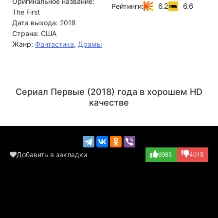
Оригинальное название:
6.2
6.6
Рейтинги:
The First
Дата выхода:
2018
Страна:
США
Жанр:
Фантастика
,
Драмы
Элтон ЛеБлан
Синтия ЛеБлан
Актёр
Актёр
Сериал Первые (2018) года в хорошем HD
(Gov't Dignitary...)
(Launch Viewer,...)
качестве
Добавить в закладки
6985
4015