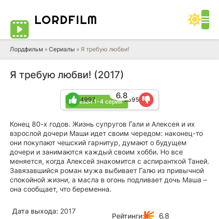
LORD
FILM
Лордфильм
»
Сериалы
» Я требую любви!
Я требую любви! (2017)
6.8
4997
2395
1 сезон 1-4 серия
Конец 80-х годов. Жизнь супругов Гали и Алексея и их
взрослой дочери Маши идет своим чередом: наконец-то
они покупают чешский гарнитур, думают о будущем
дочери и занимаются каждый своим хобби. Но все
меняется, когда Алексей знакомится с аспиранткой Таней.
Завязавшийся роман мужа выбивает Галю из привычной
спокойной жизни, а масла в огонь подливает дочь Маша –
она сообщает, что беременна.
Дата выхода:
2017
6.8
Рейтинги: