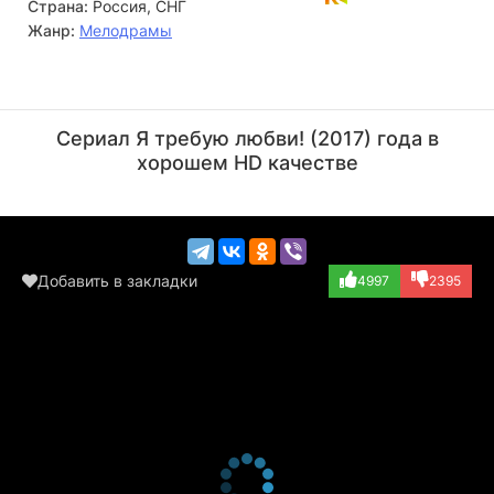
Страна:
Россия, СНГ
Жанр:
Мелодрамы
Виктор Рыбчинский
Геннадий Смирнов
Актёр
Актёр
Сериал Я требую любви! (2017) года в
(отец Вадима)
хорошем HD качестве
Добавить в закладки
4997
2395