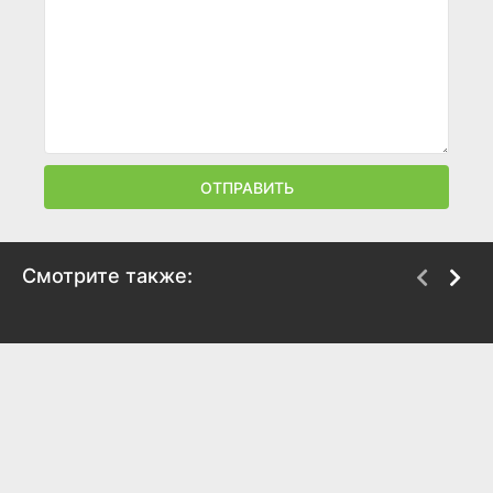
ОТПРАВИТЬ
Смотрите также:
День расплаты
Две зимы и три лета
2017
2013
6.3
8
4.6