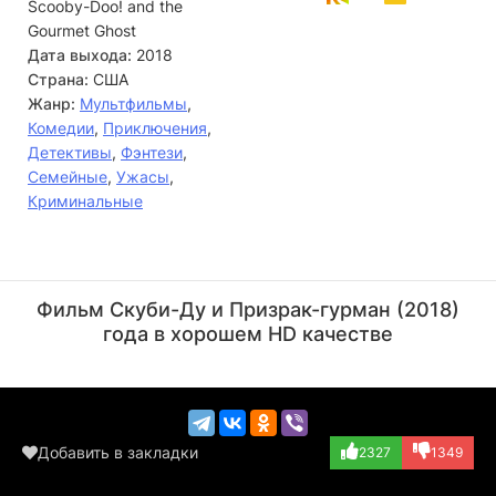
Scooby-Doo! and the
Gourmet Ghost
Дата выхода:
2018
Страна:
США
Жанр:
Мультфильмы
,
Комедии
,
Приключения
,
Детективы
,
Фэнтези
,
Семейные
,
Ужасы
,
Криминальные
Фрэнк Уэлкер
Грэй Гриффин
Актёр
Актёр
Фильм Скуби-Ду и Призрак-гурман (2018)
(Scooby-Doo / Fr...)
(Daphne Blake /...)
года в хорошем HD качестве
Добавить в закладки
2327
1349