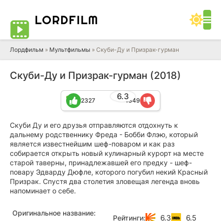
LORD
FILM
Лордфильм
»
Мультфильмы
» Скуби-Ду и Призрак-гурман
Скуби-Ду и Призрак-гурман (2018)
6.3
2327
1349
Скуби Ду и его друзья отправляются отдохнуть к
дальнему родственнику Фреда - Бобби Флэю, который
является известнейшим шеф-поваром и как раз
собирается открыть новый кулинарный курорт на месте
старой таверны, принадлежавшей его предку - шеф-
повару Эдварду Дюфле, которого погубил некий Красный
Призрак. Спустя два столетия зловещая легенда вновь
напоминает о себе.
Оригинальное название:
6.3
6.5
Рейтинги: