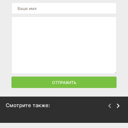
ОТПРАВИТЬ
Смотрите также:
Сломанное копье
Человек, который
застрелил Либерти
1954