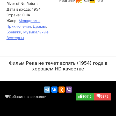
6.9
6.6
Рейтинги:
River of No Return
плоту по реке, чтобы как можно быстрее застолбить
золотую жилу, которую он получил обманом. Бурные
Дата выхода:
1954
воды горной реки вынуждают парочку сделать остановку
Страна:
США
рядом с хижиной Мэтта и сына. Гарри, узнав от фермера,
Жанр:
Мелодрамы
,
что река небезопасна своими бурными порогами и
Приключения
,
Драмы
,
водопадами, решает украсть лошадь и ружье у Мэтта.
Боевики
,
Музыкальные
,
Кей принимает решение остаться с фермером и ждать,
Вестерны
когда вернется Гарри. Не прошло и дня, как на
оставшихся в доме у реки нападает племя индейцев и
сжигает их дом.
Майкл Джефферс
Джек Торнек
Мэтт с сыном и Кей успевают уплыть от разъяренных
Актёр
Актёр
Фильм Река не течет вспять (1954) года в
апачей на плоту. Им предстоит нелегкий путь вниз по
(Prospector, в т...)
(Prospector, в т...)
реке, через пороги и непроходимые леса, кишащие
хорошем HD качестве
дикими животными, а на их след уже вышли
кровожадные индейцы...
Добавить в закладки
10912
5375