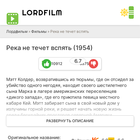
LORD
FILM
Лордфильм
»
Фильмы
» Река не течет вспять
Река не течет вспять (1954)
6.7
10912
5375
Мэтт Колдер, возвратившись из тюрьмы, где он отсидел за
убийство одного негодяя, находит своего шестилетнего
сына Марка в лагере американских переселенцев
«дикого запада», где его приютила певица местного
кабаре Кей. Мэтт забирает сына в свой новый дом у
излучины горной реки, и решает начать новую жизнь
среди бескрайних просторов северной Америки.
РАЗВЕРНУТЬ ОПИСАНИЕ
В это время Гарри, нечистый на руку дружок Кей,
выигрывает в карты золотоносный участок в Консел Сити
Оригинальное название:
и предлагает девушке бросить все и умчаться с ним на