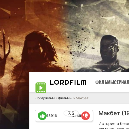
LORD
FILM
ФИЛЬМЫ
СЕРИА
Лордфильм
»
Фильмы
» Макбет
Макбет (1
7.5
13916
4639
История о без
помощи интриж