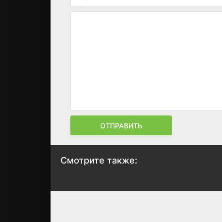
ОТПРАВИТЬ
Смотрите также:
Чингиз Хан
Николай и
Александра
1965
1971
5.4
5.8