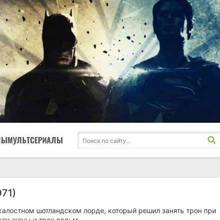
ЛЫ
МУЛЬТСЕРИАЛЫ
971)
жалостном шотландском лорде, который решил занять трон при
ек жены и трех ведьм.