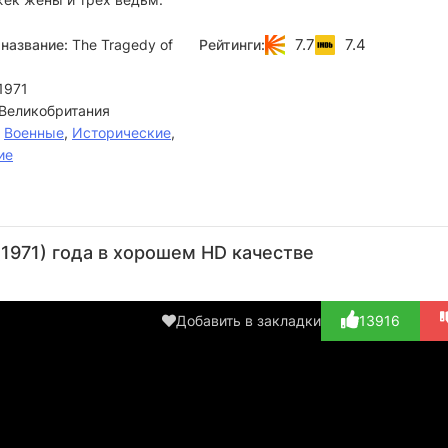
7.7
7.4
название:
The Tragedy of
Рейтинги:
1971
Великобритания
,
Военные
,
Исторические
,
ие
Виктор
Роман
Рональд
Франческа
М
Хэррингтон
Полански
Лейси
Аннис
Ба
1971) года в хорошем HD качестве
Актёр
Режиссёр
Актёр
Актёр
А
(Courtier, в
(Macbeths
(Lady
(
тит...)
man -...)
Macbeth)
Mur
Добавить в закладки
13916