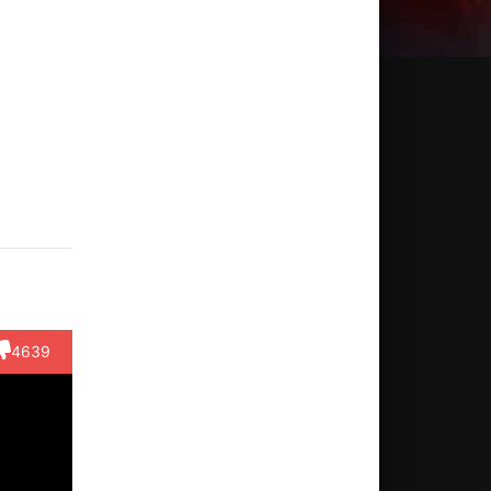
айкл
Ричард
Ховард
Альф
Бернар
льфур
Пирсон
Лэнг
Джойнт
Арчард
ктёр
Актёр
Актёр
Актёр
Актёр
First
(Doctor)
(Old
(Old
(Angus)
derer)
Soldier,
Seyward)
4639
в...)