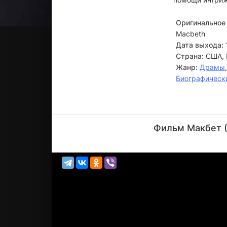
Оригинальное 
Macbeth
Дата выхода:
Страна:
США, 
Жанр:
Драмы
Биографическ
Рег
Томасон
Фильм Макбет (
Актёр
(Courtier, в
тит...)