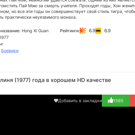
омстить Пай Мэю за смерть учителя. Проходят годы, Хон женит
ном, но все эти годы он совершенствует свой стиль тигра, чтоб
ть практически неуязвимого монаха.
6.9
6.9
название:
Hong Xi Guan
Рейтинги:
1977
нг
,
Боевики
Фун
Лао
Лам
Ло Ле
Ла
Хак-Он
Шен
Чин-Ин
Л
Актёр
иня (1977) года в хорошем HD качестве
Актёр
Актёр
Актёр
(The
Реж
(Governor's
(Fang's
(Swordsman
White-
А
Henc...)
Uncle)
Pries...)
Browe...)
Добавить в закладки
1565
Sec
St