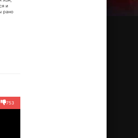
ся и
ы рано
у Ка-
Чэнь
Гордон
Ли Хой-
Питер
юн
Куаньтай
Лю
Сан
Чэнь
иссёр,
Актёр
Актёр
Актёр
Актёр
ктёр
(Hung Hsi-
(Tung
(Monk Chi
(Shaolin
(3-
Kuan (...)
Chien-
San)
Pupil,...)
753
tional
chin)
a...)