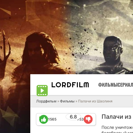
LORD
FILM
ФИЛЬМЫ
СЕРИА
Лордфильм
»
Фильмы
» Палачи из Шаолиня
Палачи из
6.8
1565
753
После уничтож
белобровый мо