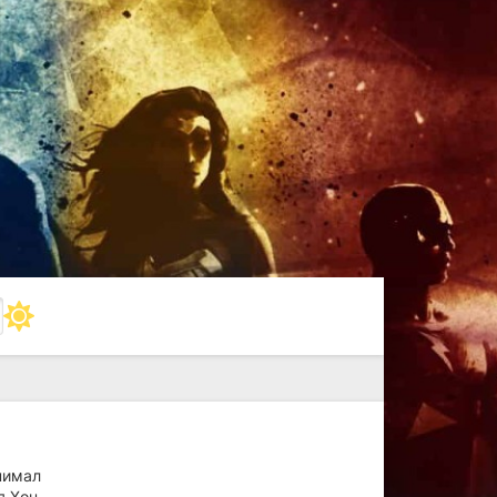
нимал
я Хон,