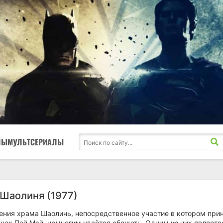
ЛЫ
МУЛЬТСЕРИАЛЫ
 Шаолиня (1977)
ения храма Шаолинь, непосредственное участие в котором при
нах Пай Мэй, немногим удаётся сбежать. Одним из них являетс