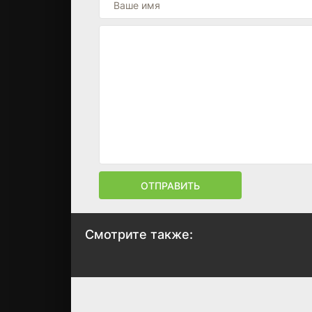
ОТПРАВИТЬ
Смотрите также:
36 ступеней
Возвращение к 3
Шаолиня
ти ступеням
Шаолиня
1978