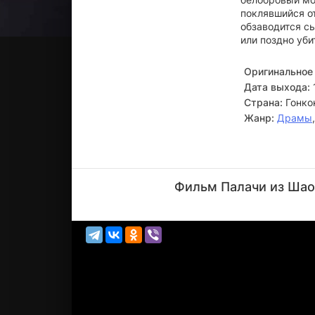
поклявшийся от
обзаводится сы
или поздно уби
Оригинальное 
Дата выхода:
Страна:
Гонко
Жанр:
Драмы
Эрик
Цан
Фильм Палачи из Шаол
Актёр
(Monk, в
титрах...)