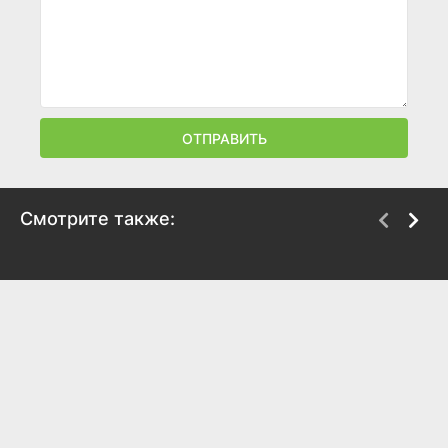
ОТПРАВИТЬ
Смотрите также:
Магеллан
Помешанный на
времени
2017
2017
5.2
5.2
6.4
5.8