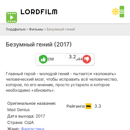
LORD
FILM
Лордфильм
»
Фильмы
» Безумный гений
Безумный гений (2017)
3.2
259
544
Главный герой - молодой гений - пытается «взломать»
человеческий мозг, чтобы исправить всё человечество,
которое, по его мнению, просто устарело и которое
необходимо «обновить».
Оригинальное название:
3.3
Рейтинги:
Mad Genius
Дата выхода:
2017
Страна:
США
Жанр:
Фантастика