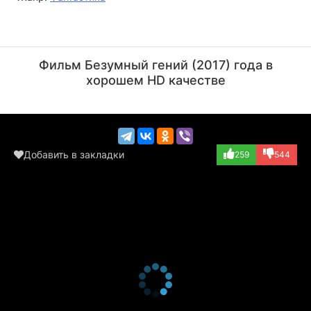
Фаран Таир
Гбенга Акиннагбе
Актёр
Актёр
Фильм Безумный гений (2017) года в
(Eden)
(Sun Moon)
хорошем HD качестве
Добавить в закладки
259
544