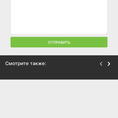
ОТПРАВИТЬ
Смотрите также:
Братство камня
Мой отец – мой герой
2006
1991
5
4.8
7.4
6.1