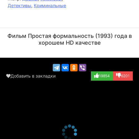
Детективы
,
Криминальные
Жерар Депардье
Роман Полански
Актёр
Актёр
Фильм Простая формальность (1993) года в
(Onoff)
(Inspector)
хорошем HD качестве
Добавить в закладки
19854
6201