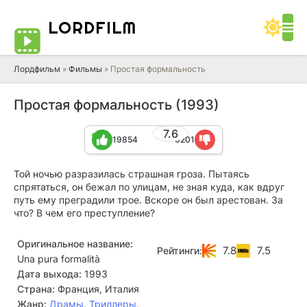
LORD
FILM
Лордфильм
»
Фильмы
» Простая формальность
Простая формальность (1993)
7.6
19854
6201
Той ночью разразилась страшная гроза. Пытаясь
спрятаться, он бежал по улицам, не зная куда, как вдруг
путь ему преградили трое. Вскоре он был арестован. За
что? В чем его преступление?
Оригинальное название:
7.8
7.5
Рейтинги:
Una pura formalità
Дата выхода:
1993
Страна:
Франция, Италия
Жанр:
Драмы
,
Триллеры
,