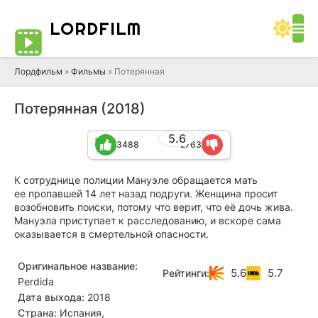
LORD
FILM
Лордфильм
»
Фильмы
» Потерянная
Потерянная (2018)
5.6
3488
2763
К сотруднице полиции Мануэле обращается мать
ее пропавшей 14 лет назад подруги. Женщина просит
возобновить поиски, потому что верит, что её дочь жива.
Мануэла приступает к расследованию, и вскоре сама
оказывается в смертельной опасности.
Оригинальное название:
5.6
5.7
Рейтинги:
Perdida
Дата выхода:
2018
Страна:
Испания,