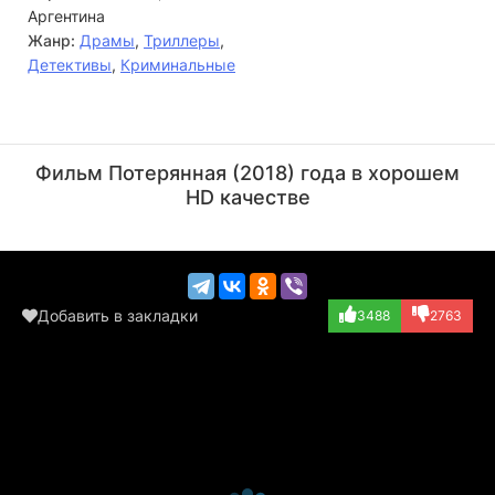
Аргентина
Жанр:
Драмы
,
Триллеры
,
Детективы
,
Криминальные
Педро Касабланк
Амайя Саламанка
Актёр
Актёр
Фильм Потерянная (2018) года в хорошем
(Egipcio)
(Sirena / Nadine)
HD качестве
Добавить в закладки
3488
2763