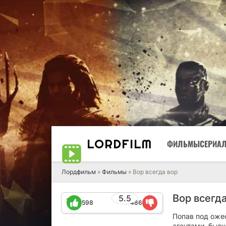
LORD
FILM
ФИЛЬМЫ
СЕРИА
Лордфильм
»
Фильмы
» Вор всегда вор
Вор всегда
5.5
598
486
Попав под оже
агентами, быв