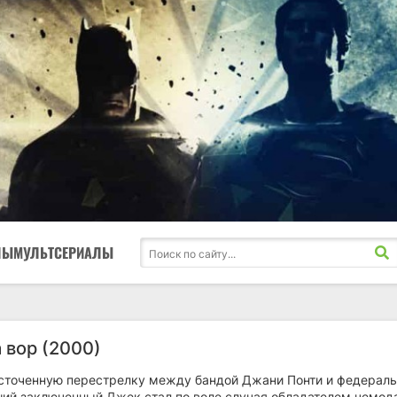
ЛЫ
МУЛЬТСЕРИАЛЫ
 вор (2000)
сточенную перестрелку между бандой Джани Понти и федерал
ший заключенный Джек стал по воле случая обладателем чемод