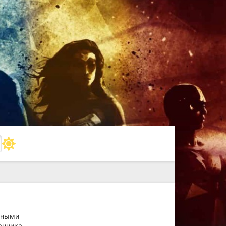
ьными
анчика