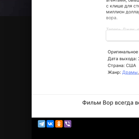
с клише для с
миллион доллар
вора.
Теперь Джек, е
только италья
кличке Убийца 
любимой деву
Оригинальное 
Дата выхода:
Страна:
США
Жанр:
Драмы
Эрик
Робертс
Фильм Вор всегда в
Актёр
(Carlo)