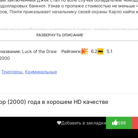
тодолларовых банкнот. Узнав о пропаже стоимостью не меньше 
ов, Понти приказывает начальнику своей охраны Карло найти и
сли хочет разбогатеть и остаться в живых, должен опасаться н
нской мафии и коррумпированных федералов, загадочного килле
РАЗВЕРНУТЬ ОПИСАНИЕ
и криминального авторитета Макнилли, но и своего дружка Зип
шки Ребекки…
6.2
5.1
название:
Luck of the Draw
Рейтинги:
2000
,
Триллеры
,
Криминальные
Майкл
Деннис
Уильям
Патрик
Ай
Мэдсен
Хоппер
Форсайт
Килпатрик
А
ор (2000) года в хорошем HD качестве
Актёр
Актёр
Актёр
Актёр
(Mac
(Zippo)
(Giani
(Max
(Hit-Man)
Ponti)
Fenton)
Добавить в закладки
598