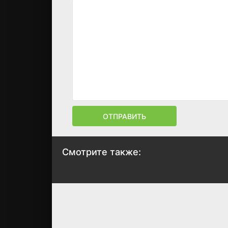
ОТПРАВИТЬ
Смотрите также:
Невинный
Дождь
2018
2018
7.1
7.3
5.9
6.3