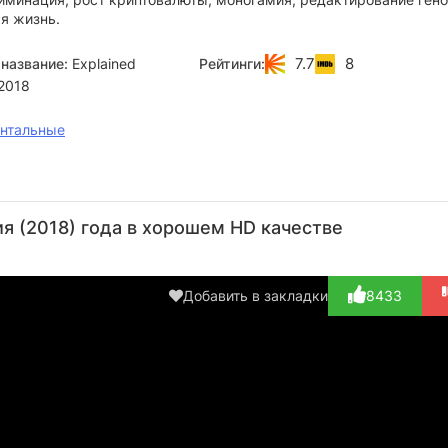
я жизнь.
7.7
8
название:
Explained
Рейтинги:
2018
нтальные
Кевин
Стивен
Кристиан
Итан
На
Смит
Фрай
Слэйтер
Хоук
Ли
я (2018) года в хорошем HD качестве
Актёр
Актёр
Актёр
Актёр
А
(играет
(играет
(играет
(играет
(и
самого
самого
самого с...)
самого
с
Добавить в закладки
8433
с...)
с...)
с...)
се