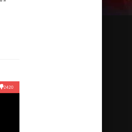
таша
Розарио
Джон
Джозеф
Гектор
онн
Доусон
Уотерс
Гордон-
Элизон
Левитт
ктёр
Актёр
Актёр
Актёр
грает
(играет
(играет
Актёр
(играет
аму
саму
самого
(играет
самого с..
2420
б...)
себ...)
с...)
самого
с...)