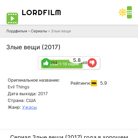
LORD
FILM
Лордфильм
»
Сериалы
» Злые вещи
Злые вещи (2017)
5.8
254
188
1 сезон 1-10 серия
Оригинальное название:
5.9
Рейтинги:
Evil Things
Дата выхода:
2017
Страна:
США
Жанр:
Ужасы
Рой Абрамсон
Марк Шефер
Актёр
Актёр
Сериал Злые вещи (2017) года в хорошем