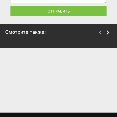
ОТПРАВИТЬ
Смотрите также:
House of Darkness:
Предания
New Blood
2017
2018
6.5
6.6
4.6