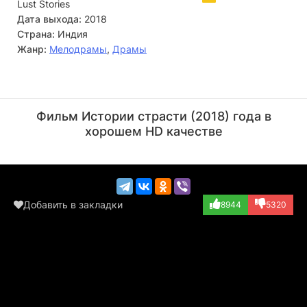
Lust Stories
Дата выхода:
2018
Страна:
Индия
Жанр:
Мелодрамы
,
Драмы
Каран Джохар
Анураг Кашьяп
Режиссёр
Режиссёр
Фильм Истории страсти (2018) года в
хорошем HD качестве
Добавить в закладки
8944
5320