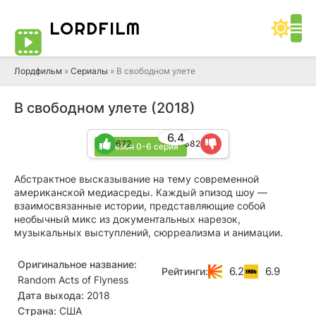
LORD
FILM
Лордфильм
»
Сериалы
» В свободном улете
В свободном улете (2018)
6.4
672
382
2 сезон 0-6 серия
Абстрактное высказывание на тему современной
американской медиасреды. Каждый эпизод шоу —
взаимосвязанные истории, представляющие собой
необычный микс из документальных нарезок,
музыкальных выступлений, сюрреализма и анимации.
Оригинальное название:
6.2
6.9
Рейтинги:
Random Acts of Flyness
Дата выхода:
2018
Страна:
США