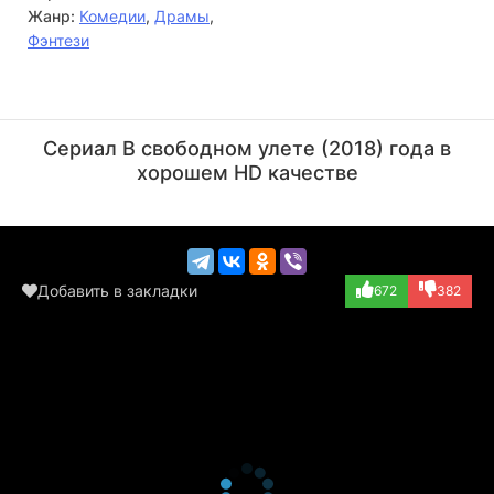
Жанр:
Комедии
,
Драмы
,
Фэнтези
Вупи Голдберг
Джон Хэмм
Актёр
Актёр
Сериал В свободном улете (2018) года в
(Officer Pearson)
(играет самого с...)
хорошем HD качестве
Добавить в закладки
672
382