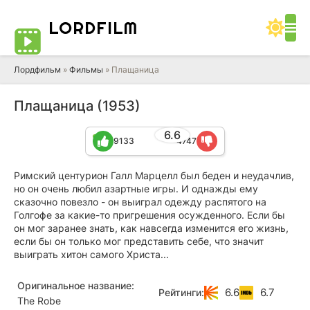
LORD
FILM
Лордфильм
»
Фильмы
» Плащаница
Плащаница (1953)
6.6
9133
4747
Римский центурион Галл Марцелл был беден и неудачлив,
но он очень любил азартные игры. И однажды ему
сказочно повезло - он выиграл одежду распятого на
Голгофе за какие-то пригрешения осужденного. Если бы
он мог заранее знать, как навсегда изменится его жизнь,
если бы он только мог представить себе, что значит
выиграть хитон самого Христа...
Оригинальное название:
6.6
6.7
Рейтинги:
The Robe