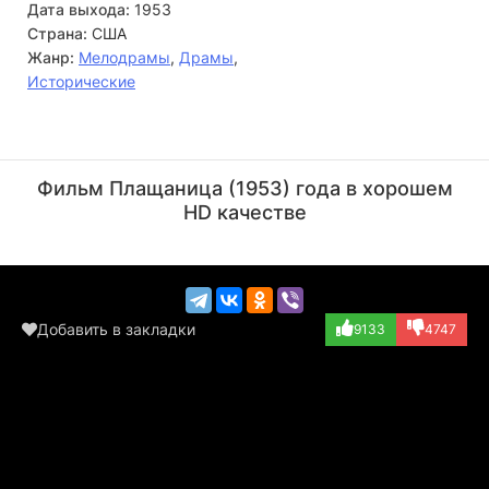
Дата выхода:
1953
Страна:
США
Жанр:
Мелодрамы
,
Драмы
,
Исторические
Бесс Флауэрс
Артур Тови
Актёр
Актёр
Фильм Плащаница (1953) года в хорошем
(Bystander at tr...)
(Roman Soldier,...)
HD качестве
Добавить в закладки
9133
4747