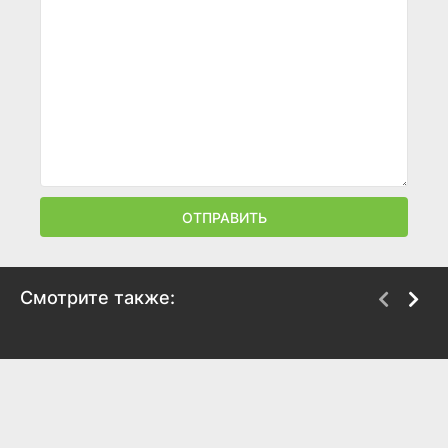
ОТПРАВИТЬ
Смотрите также:
Любовь императора
Десять заповедей
Франции
1956
1954
7.4
7.9
6.8
6.4