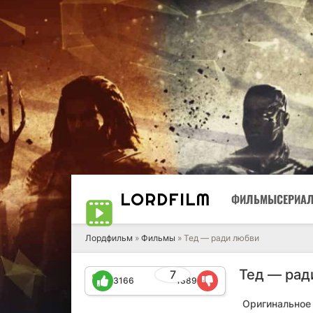
LORD
FILM
ФИЛЬМЫ
СЕРИА
Лордфильм
»
Фильмы
» Тед — ради любви
Тед — рад
7
3166
1389
Оригинальное 