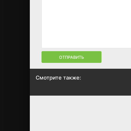
ОТПРАВИТЬ
Смотрите также:
Идеальный
Вторая жизнь Ув
пациент
2015
2019
8.3
7.
6.8
6.7