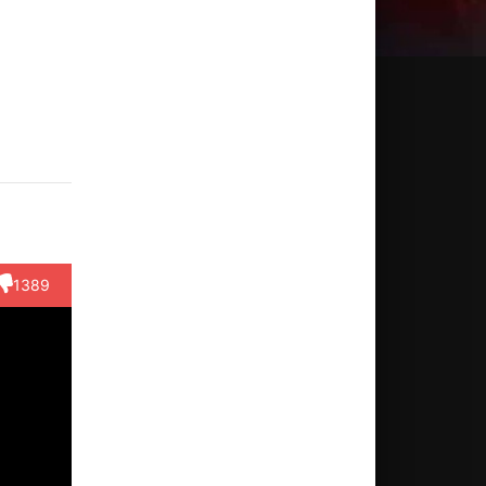
анна
Хаппи
Адам
Ала
Йонас
ьстрём
Янкелль
Полссон
Риани
Бэйн
ктёр
Актёр
Актёр
Актёр
Актёр
(Ann
(Lotta
(Ted
(Israeli
(Björn
harias)
Ramel)
Gärdestad)
produce...)
Ulvaeus)
1389