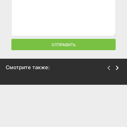
ОТПРАВИТЬ
Смотрите также:
Третий глаз
Рукья: Экзорцизм
2017
2017
4.9
5.1
4.5