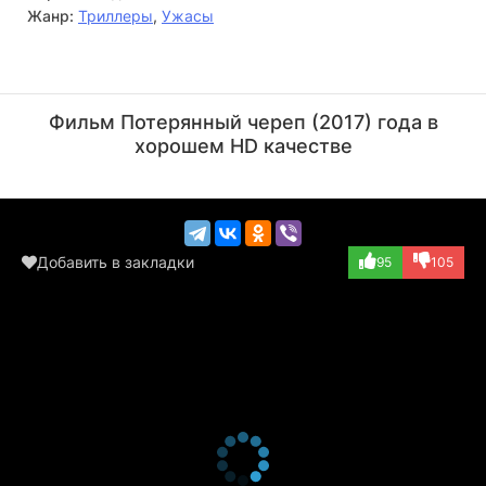
Жанр:
Триллеры
,
Ужасы
Хосе Поэрномо
Никита Вилли
Режиссёр
Актёр
Фильм Потерянный череп (2017) года в
(Veronica)
хорошем HD качестве
Добавить в закладки
95
105