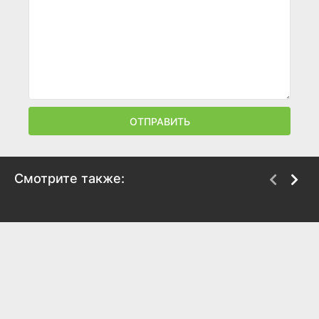
ОТПРАВИТЬ
Смотрите также:
Северное сияние.
Северное сияние.
Следы смерти. Фильм
Шорох крыльев. Фильм
четвертый
третий
2018
2018
7.1
7.1