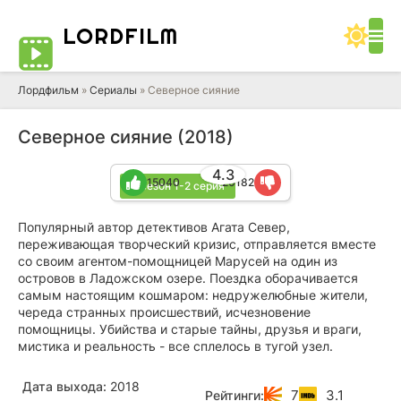
LORD
FILM
Лордфильм
»
Сериалы
» Северное сияние
Северное сияние (2018)
4.3
15040
20182
9 сезон 1-2 серия
Популярный автор детективов Агата Север,
переживающая творческий кризис, отправляется вместе
со своим агентом-помощницей Марусей на один из
островов в Ладожском озере. Поездка оборачивается
самым настоящим кошмаром: недружелюбные жители,
череда странных происшествий, исчезновение
помощницы. Убийства и старые тайны, друзья и враги,
мистика и реальность - все сплелось в тугой узел.
Дата выхода:
2018
7
3.1
Рейтинги: